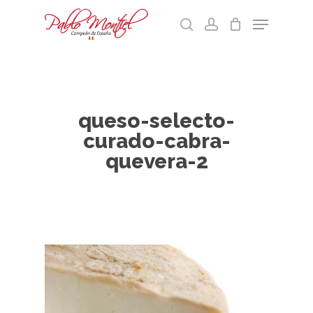
Skip
Menu
to
search
account
main
Cart
Close
content
Menu
queso-selecto-
curado-cabra-
quevera-2