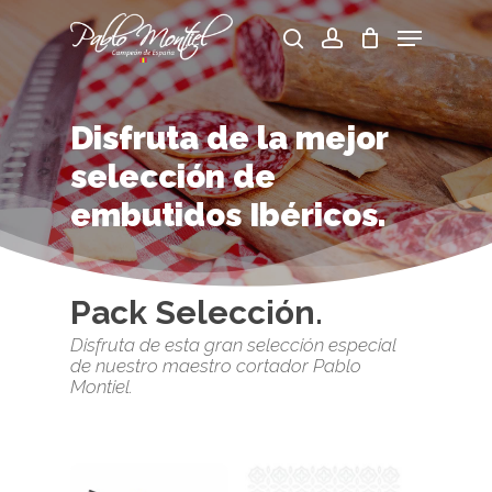
Skip
Menu
to
search
account
main
Cart
Close
content
Menu
Disfruta
de
la
mejor
selección
de
embutidos
Ibéricos.
Pack Selección.
Disfruta de esta gran selección especial
de nuestro maestro cortador Pablo
Montiel.