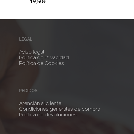
19,50
€
LEGAL
Aviso legal
Política de Privacidad
Política de Cookies
PEDIDOS
Atención al cliente
Condiciones generales de compra
Política de devoluciones