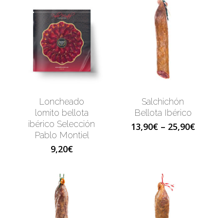
No products 
Go To
Loncheado
Salchichón
lomito bellota
Bellota Ibérico
ibérico Selección
13,90
€
–
25,90
€
Pablo Montiel
9,20
€