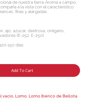
icional de nuestra tierra. Aroma a campo,
compaña a la vista con el característico
ancas, finas y alargadas.
n, ajo, azúcar, dextrosa, orégano,
ervadores (E-252, E-250)
20-150 días.
Add To Cart
l vacío
,
Lomo
,
Lomo Ibérico de Bellota