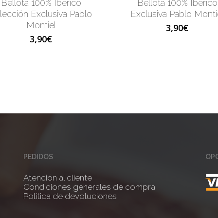
Bellota 100% Ibérico
Bellota 100% Ibérico
lección Exclusiva Pablo
Exclusiva Pablo Monti
Montiel
3,90
€
3,90
€
PEDIDOS
OPC
Atención al cliente
Condiciones generales de compra
Política de devoluciones