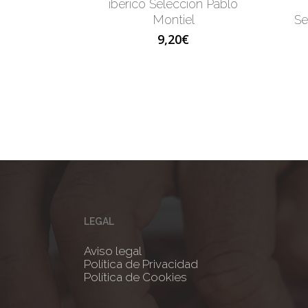
ibérico Selección Pablo
Montiel
Se
9,20
€
LEGAL
Aviso legal
Política de Privacidad
Política de Cookies