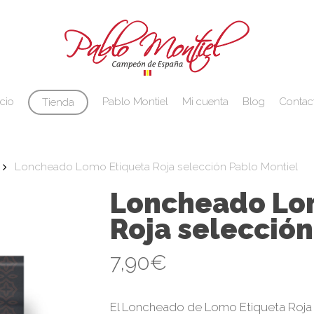
Cart
icio
Pablo Montiel
Mi cuenta
Blog
Contac
Tienda
Loncheado Lomo Etiqueta Roja selección Pablo Montiel
Loncheado Lo
Roja selección
7,90
€
rar
El Loncheado de Lomo Etiqueta Roja 