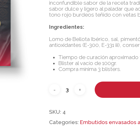
inconfundible sabor de la receta trad
sabor dulce y ligero al paladar que a
tono rojo burdeos teñido con vetas bl
Ingredientes:
Lomo de Bellota Ibérico, sal, pimentó
antioxidantes (E-300, E-331 iii), cons
Tiempo de curación aproximado 1
Blister al vacío de 100gr.
Compra mínima 3 blisters.
SKU:
4
Categories:
Embutidos envasados a