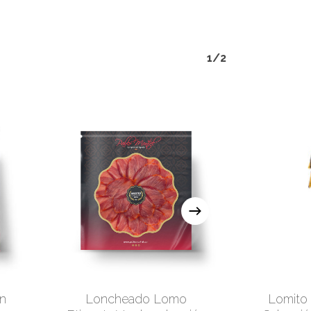
products in the cart.
1/2
Go To Shop
n
Loncheado Lomo
Lomito 