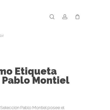
search
account
Close
Cart
tar
mo Etiqueta
 Pablo Montiel
Selección Pablo Montiel posee el