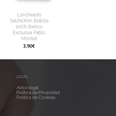
Loncheado
Salchichón Bellota
100% Ibérico
Exclusiva Pablo
Montiel
3,90
€
LEGAL
Aviso legal
Política de Privacidad
Política de Cookies