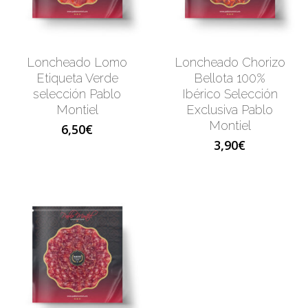
Loncheado Lomo
Loncheado Chorizo
Etiqueta Verde
Bellota 100%
selección Pablo
Ibérico Selección
Montiel
Exclusiva Pablo
Montiel
6,50
€
No products 
3,90
€
Go To