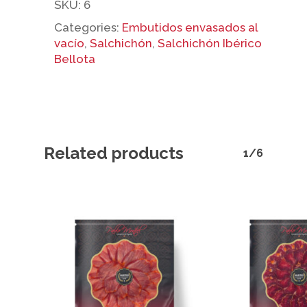
SKU:
6
No products 
Categories:
Embutidos envasados al
vacío
,
Salchichón
,
Salchichón Ibérico
Go To
Bellota
Related products
1/6