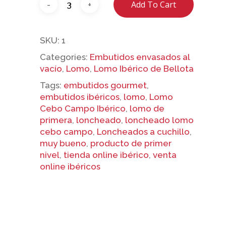
Add To Cart
SKU:
1
Categories:
Embutidos envasados al
No products 
vacío
,
Lomo
,
Lomo Ibérico de Bellota
Tags:
embutidos gourmet
,
embutidos ibéricos
,
lomo
,
Lomo
Go To
Cebo Campo Ibérico
,
lomo de
primera
,
loncheado
,
loncheado lomo
cebo campo
,
Loncheados a cuchillo
,
muy bueno
,
producto de primer
nivel
,
tienda online ibérico
,
venta
online ibéricos