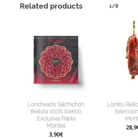
Related products
1/8
Loncheado Salchichón
Lomito Bello
Bellota 100% Ibérico
Selecció
Exclusiva Pablo
Mont
Montiel
28,9
3,90
€