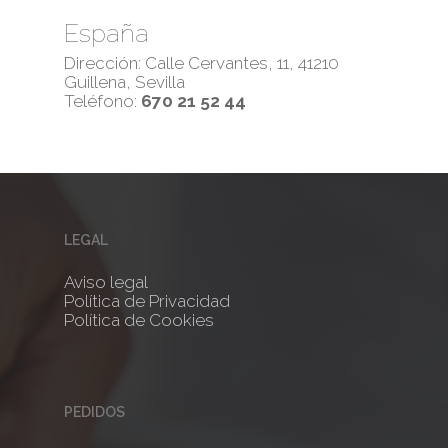
España
Dirección: Calle Cervantes, 11, 41210
Guillena, Sevilla
Teléfono:
670 21 52 44
LEGAL
Aviso legal
Política de Privacidad
Política de Cookies
PEDIDOS