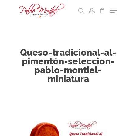
Skip
Menu
to
search
account
main
Cart
Close
content
Menu
Queso-tradicional-al-
pimentón-seleccion-
pablo-montiel-
miniatura