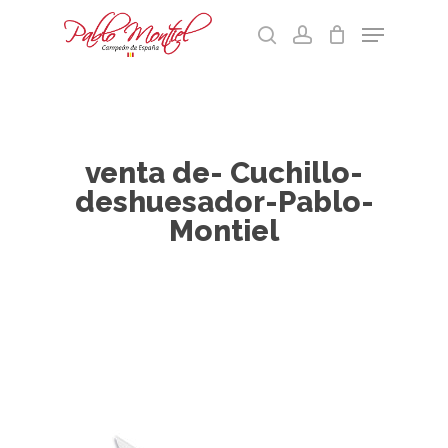
Skip
Menu
to
search
account
main
Cart
Close
content
Menu
venta de- Cuchillo-
deshuesador-Pablo-
Montiel