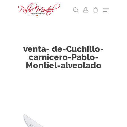
Skip
Menu
to
search
account
main
Cart
Close
content
Menu
venta- de-Cuchillo-
carnicero-Pablo-
Montiel-alveolado