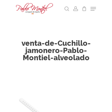
Skip
Menu
to
search
account
main
Cart
Close
content
Menu
venta-de-Cuchillo-
jamonero-Pablo-
Montiel-alveolado