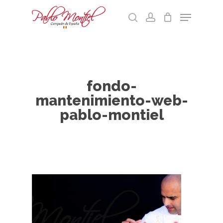
Skip
Menu
to
search
account
main
Cart
Close
content
Menu
fondo-
mantenimiento-web-
pablo-montiel