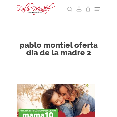
Skip
Menu
to
search
account
main
Cart
Close
content
Menu
pablo montiel oferta
dia de la madre 2