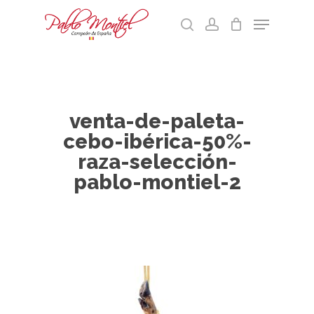
Skip
Menu
to
search
account
main
Cart
Close
content
Menu
venta-de-paleta-
cebo-ibérica-50%-
raza-selección-
pablo-montiel-2