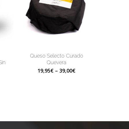
Queso Selecto Curado
Sin
Quevera
19,95
€
–
39,00
€