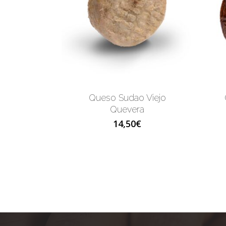
Queso Sudao Viejo
Quevera
14,50
€