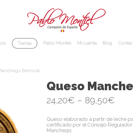
Cart
icio
Pablo Montiel
Mi cuenta
Blog
Contac
Tienda
anchego Berrocal
Queso Manche
24,20
€
–
89,50
€
Queso elaborado a partir de leche 
certificado por el Consejo Regulado
Manchego.
rar