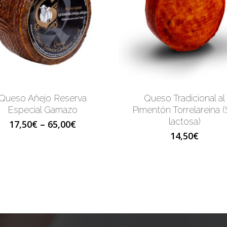
Queso Añejo Reserva
Queso Tradicional al
Especial Gamazo
Pimentón Torrelareina (
lactosa)
17,50
€
–
65,00
€
14,50
€