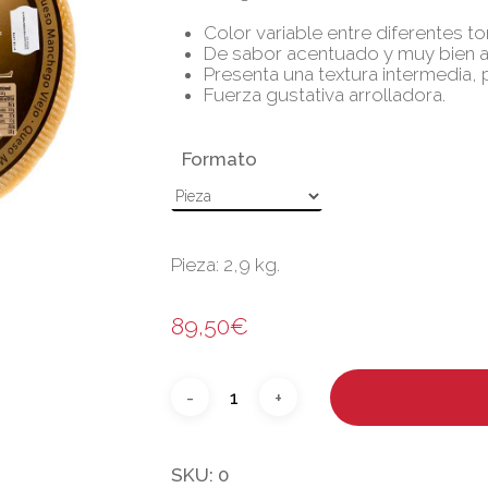
Color variable entre diferentes to
De sabor acentuado y muy bien 
Presenta una textura intermedia,
Fuerza gustativa arrolladora.
Formato
Pieza: 2,9 kg.
89,50
€
SKU:
0