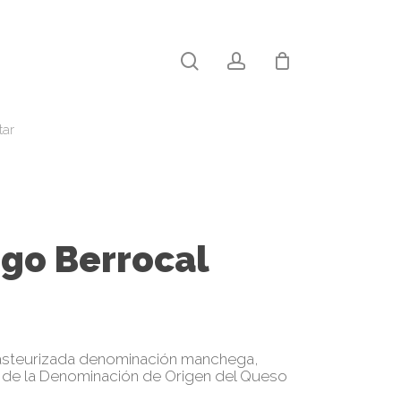
search
account
Close
Cart
tar
go Berrocal
pasteurizada denominación manchega,
r de la Denominación de Origen del Queso