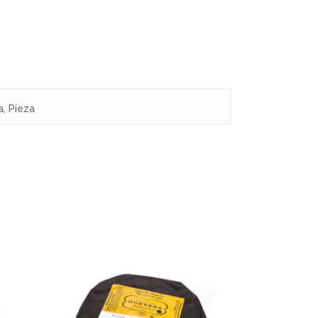
products in the cart.
a, Pieza
Go To Shop