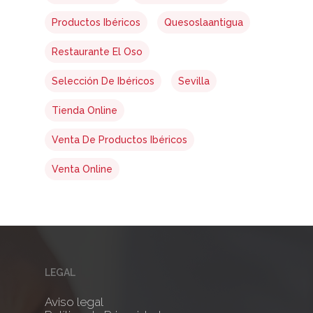
Productos Ibéricos
Quesoslaantigua
Restaurante El Oso
Selección De Ibéricos
Sevilla
Tienda Online
Venta De Productos Ibéricos
Venta Online
LEGAL
Aviso legal