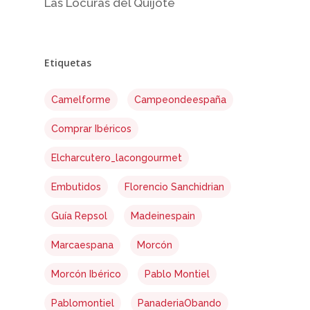
Las Locuras del Quijote
Etiquetas
Camelforme
Campeondeespaña
Comprar Ibéricos
Elcharcutero_lacongourmet
Embutidos
Florencio Sanchidrian
Guía Repsol
Madeinespain
Marcaespana
Morcón
Morcón Ibérico
Pablo Montiel
Pablomontiel
PanaderiaObando