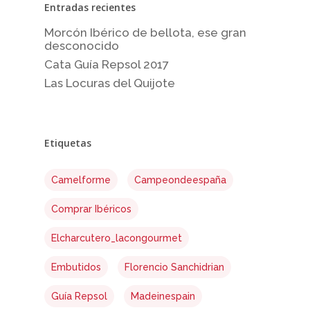
Entradas recientes
Morcón Ibérico de bellota, ese gran
desconocido
No products 
Cata Guía Repsol 2017
Las Locuras del Quijote
Go To
Etiquetas
Camelforme
Campeondeespaña
Comprar Ibéricos
Elcharcutero_lacongourmet
Embutidos
Florencio Sanchidrian
Guía Repsol
Madeinespain