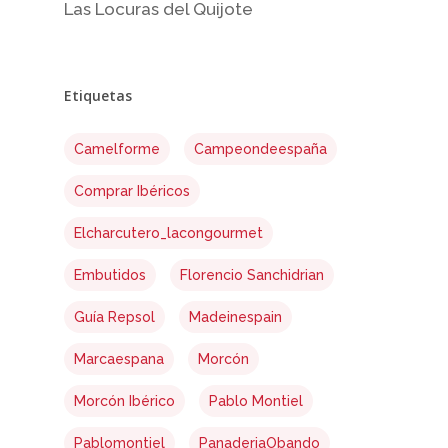
Las Locuras del Quijote
No products 
Go To
Etiquetas
Camelforme
Campeondeespaña
Comprar Ibéricos
Elcharcutero_lacongourmet
Embutidos
Florencio Sanchidrian
Guía Repsol
Madeinespain
Marcaespana
Morcón
Morcón Ibérico
Pablo Montiel
Pablomontiel
PanaderiaObando