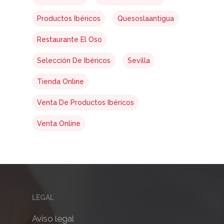
Productos Ibéricos
Quesoslaantigua
Restaurante El Oso
Selección De Ibéricos
Sevilla
Tienda Online
Venta De Productos Ibéricos
Venta Online
LEGAL
Aviso legal