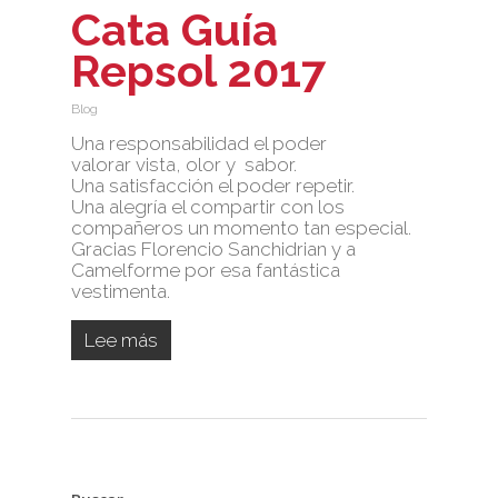
Cata Guía
Repsol 2017
Blog
Una responsabilidad el poder
valorar vista, olor y sabor.
Una satisfacción el poder repetir.
Una alegría el compartir con los
compañeros un momento tan especial.
Gracias Florencio Sanchidrian y a
Camelforme por esa fantástica
vestimenta.
Lee más