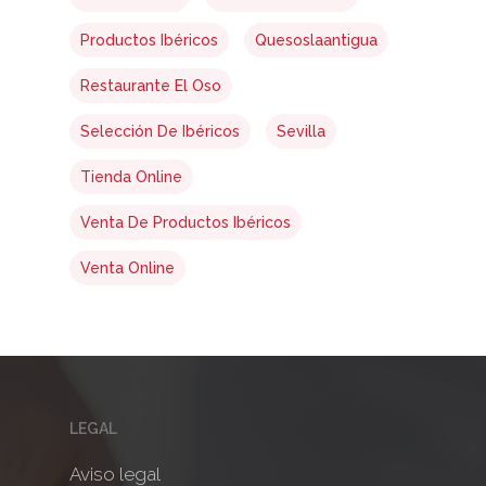
Productos Ibéricos
Quesoslaantigua
Restaurante El Oso
Selección De Ibéricos
Sevilla
Tienda Online
Venta De Productos Ibéricos
Venta Online
LEGAL
Aviso legal