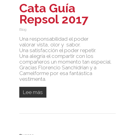
Cata Guía
Repsol 2017
Blog
Una responsabilidad el poder
valorar vista, olor y sabor.
Una satisfacción el poder repetir.
Una alegría el compartir con los
compañeros un momento tan especial.
Gracias Florencio Sanchidrian y a
Camelforme por esa fantástica
vestimenta.
Lee más