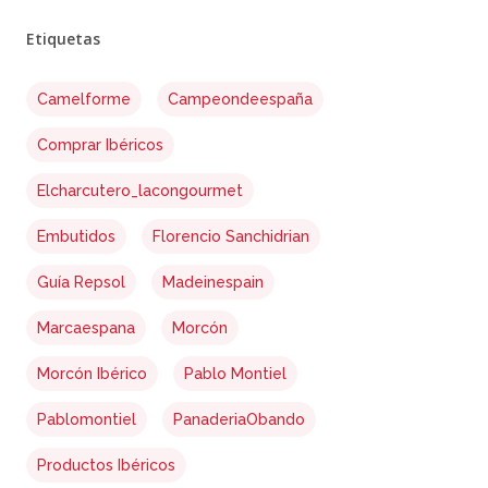
Etiquetas
products in the cart.
Camelforme
Campeondeespaña
Comprar Ibéricos
Go To Shop
Elcharcutero_lacongourmet
Embutidos
Florencio Sanchidrian
Guía Repsol
Madeinespain
Marcaespana
Morcón
Morcón Ibérico
Pablo Montiel
Pablomontiel
PanaderiaObando
Productos Ibéricos