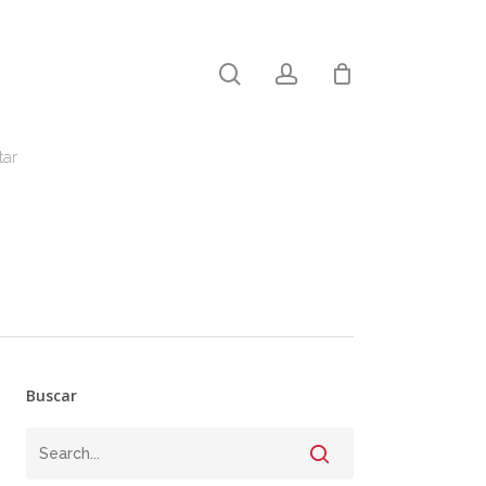
search
account
Close
Cart
tar
Buscar