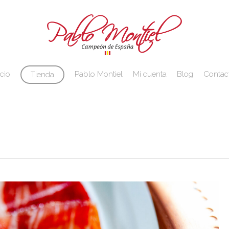
Cart
icio
Pablo Montiel
Mi cuenta
Blog
Contac
Tienda
rar