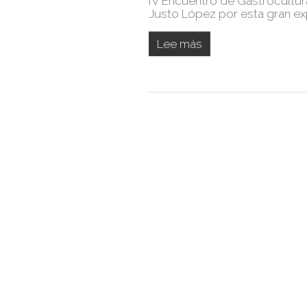
IV Encuentro de Gastrocultura
Justo López por esta gran ex
Lee más